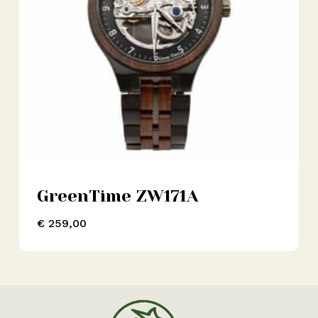
GreenTime ZW171A
€
259,00