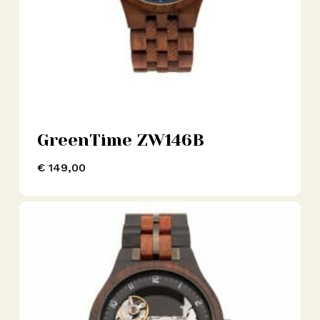
GreenTime ZW146B
€
149,00