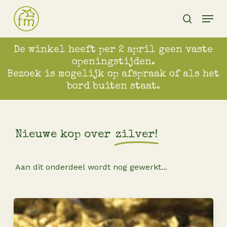
Skip
Menu
to
search
main
content
De winkel heeft per 2 april geen vaste
openingstijden.
Bezoek is mogelijk op afspraak of als het
bord buiten staat.
Nieuwe kop over
zilver!
Aan
dit
onderdeel
wordt
nog
gewerkt...